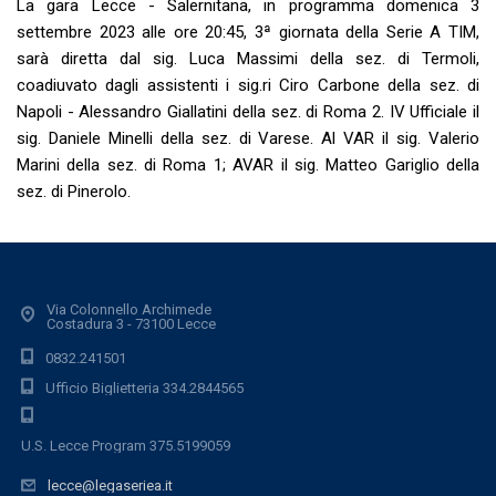
La gara Lecce - Salernitana, in programma domenica 3
settembre 2023 alle ore 20:45, 3ª giornata della Serie A TIM,
sarà diretta dal sig. Luca Massimi della sez. di Termoli,
coadiuvato dagli assistenti i sig.ri Ciro Carbone della sez. di
Napoli - Alessandro Giallatini della sez. di Roma 2. IV Ufficiale il
sig. Daniele Minelli della sez. di Varese. Al VAR il sig. Valerio
Marini della sez. di Roma 1; AVAR il sig. Matteo Gariglio della
sez. di Pinerolo.
Via Colonnello Archimede
Costadura 3 - 73100 Lecce
0832.241501
Ufficio Biglietteria 334.2844565
U.S. Lecce Program 375.5199059
lecce@legaseriea.it