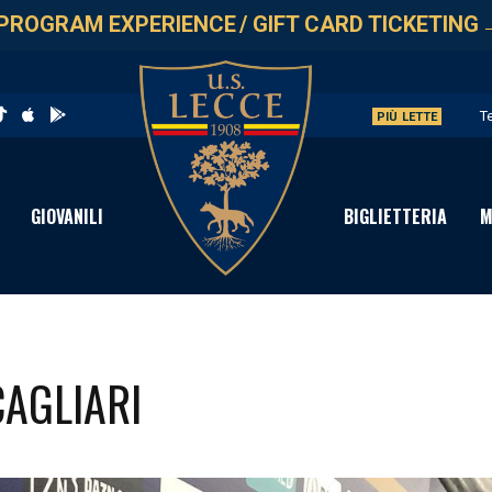
PROGRAM EXPERIENCE
/
GIFT CARD TICKETING
T
PIÙ LETTE
L
G
GIOVANILI
BIGLIETTERIA
M
L
A
CAGLIARI