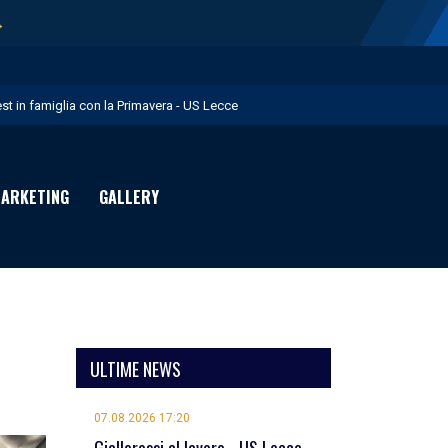
→
est in famiglia con la Primavera - US Lecce
upo in Nazionale per i Giochi del Mediterraneo - US Lecce
eubbels in giallorosso - US Lecce
ARKETING
GALLERY
e visite mediche di Willem Geubbels - US Lecce
ratravel è Premium Partner per la stagione 2026/27 - US Lecce
ULTIME NEWS
07.08.2026 17:20