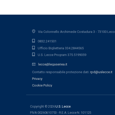
Via Colonnello Archimede Costadura 3 - 73100 Lecc
0832.241501
Ufficio Biglietteria 334.2844565
U.S. Lecce Program 375.5199059
lecce@legaseriea.it
Contatto responsabile protezione dati:
rpd@uslecce.it
Privacy
Cookie Policy
Copyright © 2026
U.S. Lecce
.
P.IVA 00260610753 - R.E.A. Lecce N. 101125