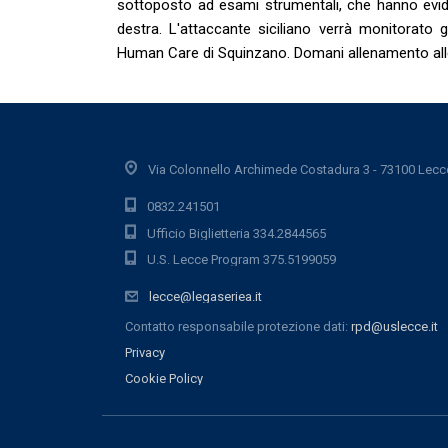
sottoposto ad esami strumentali, che hanno evide
destra. L'attaccante siciliano verrà monitorato 
Human Care di Squinzano. Domani allenamento all
Via Colonnello Archimede Costadura 3 - 73100 Lecc
0832.241501
Ufficio Biglietteria 334.2844565
U.S. Lecce Program 375.5199059
lecce@legaseriea.it
Contatto responsabile protezione dati:
rpd@uslecce.it
Privacy
Cookie Policy