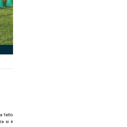
a fatto
za si è