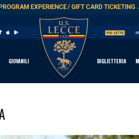
PROGRAM EXPERIENCE
/
GIFT CARD TICKETING
M
PIÙ LETTE
S
C
GIOVANILI
BIGLIETTERIA
M
D
T
A