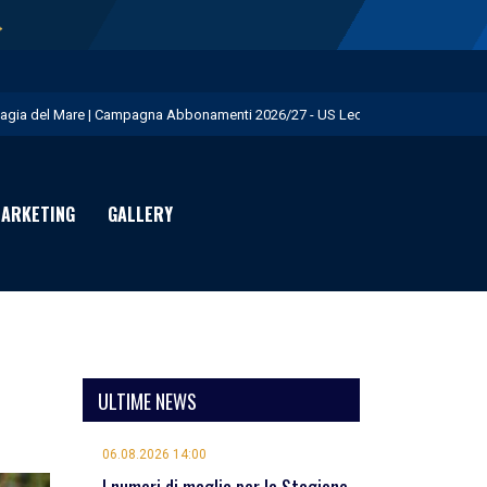
→
agia del Mare | Campagna Abbonamenti 2026/27 - US Lecce
eduta pomeridiana a Martignano - US Lecce
essione Burnete - US Lecce
ARKETING
GALLERY
omani mattina test in famiglia con la Primavera - US Lecce
est in famiglia con la Primavera - US Lecce
ULTIME NEWS
06.08.2026 14:00