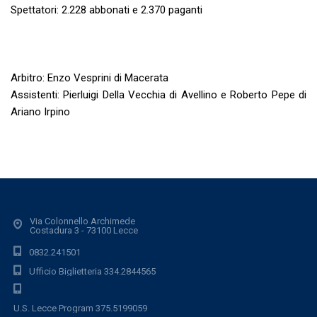
Spettatori: 2.228 abbonati e 2.370 paganti
Arbitro: Enzo Vesprini di Macerata
Assistenti: Pierluigi Della Vecchia di Avellino e Roberto Pepe di
Ariano Irpino
Via Colonnello Archimede
Costadura 3 - 73100 Lecce
0832.241501
Ufficio Biglietteria 334.2844565
U.S. Lecce Program 375.5199059