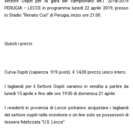
settore Ospiti per la gara del campionato BKT 2018/2019
PERUGIA – LECCE in programma lunedì 22 aprile 2019, presso
lo Stadio “Renato Curi” di Perugia, inizio ore 21:00.
Questi i prezzi:
Curva Ospiti (capienza 919 posti) € 14,00 prezzo unico intero.
I tagliandi per il Settore Ospiti saranno in vendita a partire da
lunedì 15 aprile e fino alle ore 19.00 di domenica 21 aprile.
I residenti in provincia di Lecce potranno acquistare i tagliandi
del settore ospiti nelle ricevitorie e on line solo se possessori di
tessera fidelizzata "U.S. Lecce".