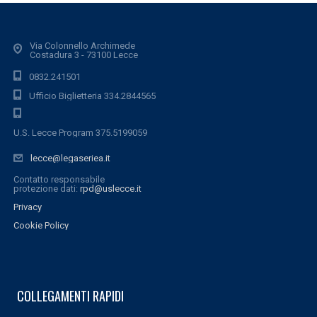
Via Colonnello Archimede
Costadura 3 - 73100 Lecce
0832.241501
Ufficio Biglietteria 334.2844565
U.S. Lecce Program 375.5199059
lecce@legaseriea.it
Contatto responsabile
protezione dati:
rpd@uslecce.it
Privacy
Cookie Policy
COLLEGAMENTI RAPIDI