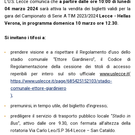
L’U.S. Lecce comunica che
a partire dalle ore 10:00 di lunedì
04 marzo 2024
sarà attiva la vendita dei biglietti validi per la
gara del Campionato di Serie A TIM 2023/2024
Lecce - Hellas
Verona, in programma domenica 10 marzo ore 12.30.
Si invitano i tifosi a:
prendere visione e a rispettare il Regolamento d’uso dello
stadio comunale “Ettore Giardiniero”, il Codice di
Regolamentazione della cessione dei titoli di accesso
reperibili per intero sul sito ufficiale
www.uslecce.it
(
https://www.uslecce.it/page/685425152103/stadio-
comunale-ettore-giardiniero
);
premunirsi, in tempo utile, del biglietto d’ingresso;
prediligere il servizio di trasporto pubblico locale “
Stadio in
Bus
”, attivo dalle ore 9.30, con fermata all’altezza della
rotatoria Via Carlo Leo/S.P 364 Lecce – San Cataldo.