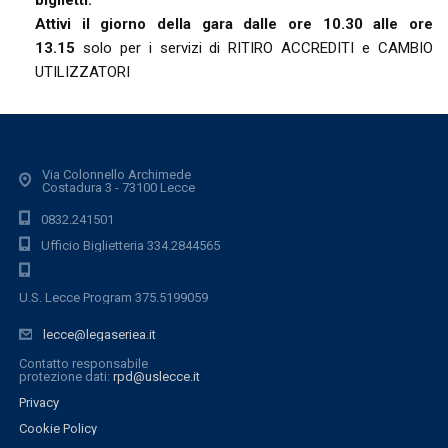
biglietti.
Attivi il giorno della gara dalle ore 10.30 alle ore
13.15
solo per i servizi di RITIRO ACCREDITI e CAMBIO
UTILIZZATORI
Via Colonnello Archimede
Costadura 3 - 73100 Lecce
0832.241501
Ufficio Biglietteria 334.2844565
U.S. Lecce Program 375.5199059
lecce@legaseriea.it
Contatto responsabile
protezione dati:
rpd@uslecce.it
Privacy
Cookie Policy