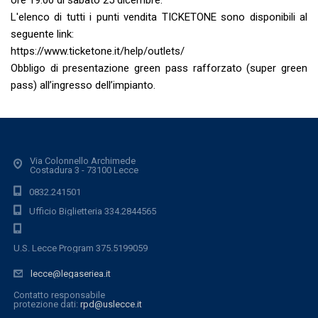
ore 19:00 di sabato 25 dicembre.
L'elenco di tutti i punti vendita TICKETONE sono disponibili al
seguente link:
https://www.ticketone.it/help/outlets/
Obbligo di presentazione green pass rafforzato (super green
pass) all’ingresso dell’impianto.
Via Colonnello Archimede
Costadura 3 - 73100 Lecce
0832.241501
Ufficio Biglietteria 334.2844565
U.S. Lecce Program 375.5199059
lecce@legaseriea.it
Contatto responsabile
protezione dati:
rpd@uslecce.it