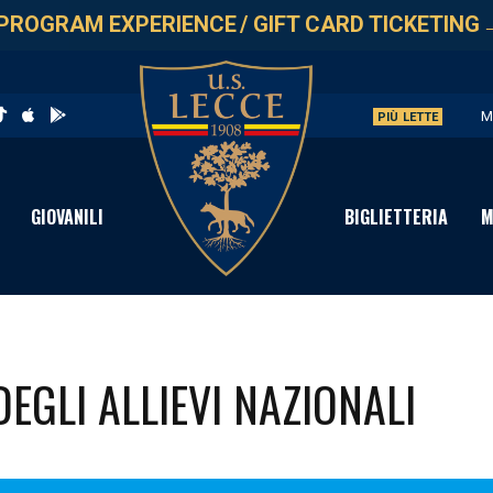
PROGRAM EXPERIENCE
/
GIFT CARD TICKETING
M
PIÙ LETTE
U
V
GIOVANILI
BIGLIETTERIA
M
S
C
EGLI ALLIEVI NAZIONALI