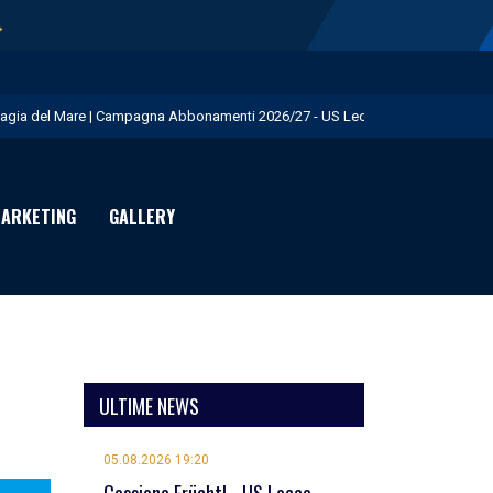
→
agia del Mare | Campagna Abbonamenti 2026/27 - US Lecce
.S. Lecce e adidas presentano il nuovo Home Kit - US Lecce
isita istituzionale al Via del Mare - US Lecce
ARKETING
GALLERY
eduta pomeridiana a Martignano - US Lecce
essione Burnete - US Lecce
ULTIME NEWS
05.08.2026 19:20