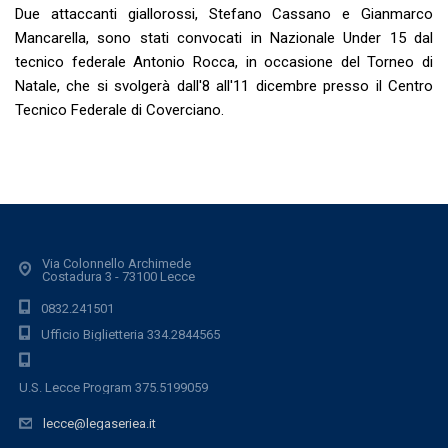
Due attaccanti giallorossi, Stefano Cassano e Gianmarco
Mancarella, sono stati convocati in Nazionale Under 15 dal
tecnico federale Antonio Rocca, in occasione del Torneo di
Natale, che si svolgerà dall'8 all'11 dicembre presso il Centro
Tecnico Federale di Coverciano.
Via Colonnello Archimede
Costadura 3 - 73100 Lecce
0832.241501
Ufficio Biglietteria 334.2844565
U.S. Lecce Program 375.5199059
lecce@legaseriea.it