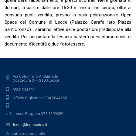
quella data l’abbonamento a prezzi scontati. Nella giornata di
domani, a partire dalle ore 16.30 e fino a fine serata, oltre ai
consueti punti vendita, presso la sala polifunzionale Open
Space del Comune di Lecce (Palazzo Carafa lato Piazza
Sant’Oronzo) , saranno attive delle postazioni predisposte alla
vendita. Per acquistare la tessera basterà presentarsi muniti di
documento d’identità e due fototessere.
Via Colonnello Archimede
Costadura 3 - 73100 Lecce
0832.241501
Ufficio Biglietteria 334.2844565
U.S. Lecce Program 375.5199059
lecce@legaseriea.it
Contatto responsabile