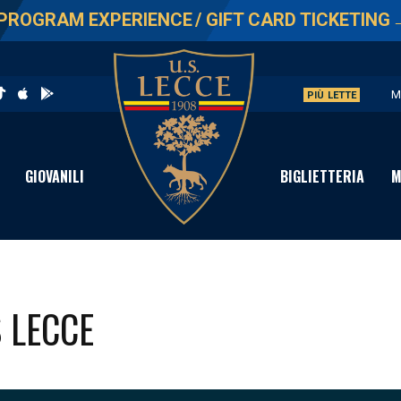
PROGRAM EXPERIENCE
/
GIFT CARD TICKETING
M
PIÙ LETTE
U
L
GIOVANILI
BIGLIETTERIA
M
P
S
S LECCE