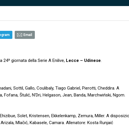
egram
Email
a 24ª giornata della Serie A Enilive,
Lecce – Udinese
.
ni, Sottil, Gallo, Coulibaly, Tiago Gabriel, Pierotti, Cheddira. A
la, Fofana, Štulić, N’Dri, Helgason, Jean, Banda, Marchwiński, Ngom.
 Ehizibue, Solet, Kristensen, Ekkelenkamp, Zemura, Miller. A disposizi
 Arizala, Mlačić, Kabasele, Camara. Allenatore: Kosta Runjaić