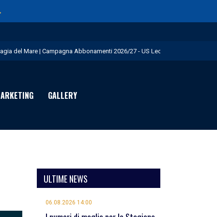
→
agia del Mare | Campagna Abbonamenti 2026/27 - US Lecce
.S. Lecce e adidas presentano il nuovo Away Kit - US Lecce
icofarma è Premium Partner per il prossimo triennio - US Lecce
ARKETING
GALLERY
rimo allenamento in giallorosso per Geubbels - US Lecce
eduta mattutina a Martignano - US Lecce
ULTIME NEWS
06.08.2026 14:00