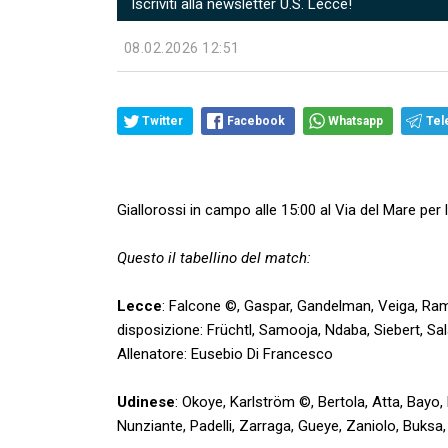
Iscriviti alla newsletter U.S. Lecce!
08.02.2026 12:51
Twitter
Facebook
Whatsapp
Tel
Giallorossi in campo alle 15:00 al Via del Mare per l
Questo il tabellino del match:
Lecce
: Falcone ©, Gaspar, Gandelman, Veiga, Ramada
disposizione: Früchtl, Samooja, Ndaba, Siebert, Sa
Allenatore: Eusebio Di Francesco
Udinese
: Okoye, Karlström ©, Bertola, Atta, Bayo,
Nunziante, Padelli, Zarraga, Gueye, Zaniolo, Buksa,