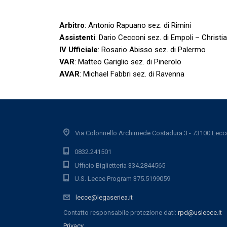
Arbitro
: Antonio Rapuano sez. di Rimini
Assistenti
: Dario Cecconi sez. di Empoli – Christi
IV Ufficiale
: Rosario Abisso sez. di Palermo
VAR
: Matteo Gariglio sez. di Pinerolo
AVAR
: Michael Fabbri sez. di Ravenna
Via Colonnello Archimede Costadura 3 - 73100 Lecc
0832.241501
Ufficio Biglietteria 334.2844565
U.S. Lecce Program 375.5199059
lecce@legaseriea.it
Contatto responsabile protezione dati:
rpd@uslecce.it
Privacy