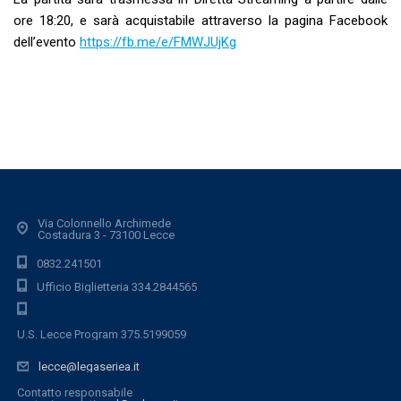
ore 18:20, e sarà acquistabile attraverso la pagina Facebook
dell’evento
https://fb.me/e/FMWJUjKg
Via Colonnello Archimede
Costadura 3 - 73100 Lecce
0832.241501
Ufficio Biglietteria 334.2844565
U.S. Lecce Program 375.5199059
lecce@legaseriea.it
Contatto responsabile