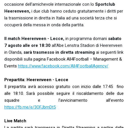
occasione dell'amichevole internazionale con lo
Sportclub
Heerenveen,
i due club hanno ceduto gratuitamente i diritti per
la trasmissione in diretta in Italia ad una società terza che si
occuperà della messa in onda della partita.
Il match Heerenveen - Lecce,
in programma domani
sabato
7 agosto alle ore 18:30
all’Abe Lenstra Stadion di Heerenveen
in Olanda,
sarà trasmesso in diretta streaming
ai seguenti link
disponibili sulla
pagina Facebook All4Football – Management &
Events
https://www.facebook.com/All4FootballAgency/
Prepartita: Heerenveen - Lecce
Il prepartita avrà accesso gratuito con inizio dalle 17:45 fino
alle 18:10. Sarà possibile seguire il riscaldamento delle due
squadre e l’avvicinamento all’evento
https://fb.me/e/3OFJbmDt5
Live Match
La partita sarà trasmessa in Diretta Streaming a partire dalle