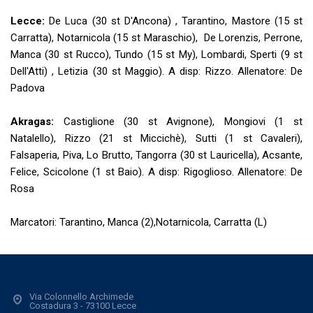
Lecce:
De Luca (30 st D'Ancona) , Tarantino, Mastore (15 st
Carratta), Notarnicola (15 st Maraschio), De Lorenzis, Perrone,
Manca (30 st Rucco), Tundo (15 st My), Lombardi, Sperti (9 st
Dell'Atti) , Letizia (30 st Maggio). A disp: Rizzo. Allenatore: De
Padova
Akragas:
Castiglione (30 st Avignone), Mongiovi (1 st
Natalello), Rizzo (21 st Miccichè), Sutti (1 st Cavaleri),
Falsaperia, Piva, Lo Brutto, Tangorra (30 st Lauricella), Acsante,
Felice, Scicolone (1 st Baio). A disp: Rigoglioso. Allenatore: De
Rosa
Marcatori: Tarantino, Manca (2),Notarnicola, Carratta (L)
Via Colonnello Archimede
Costadura 3 - 73100 Lecce