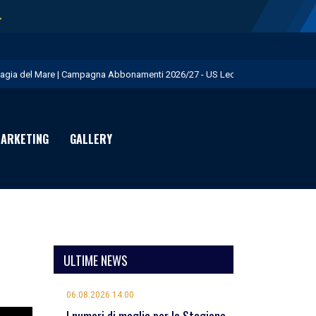
→
agia del Mare | Campagna Abbonamenti 2026/27 - US Lecce
.S. Lecce e adidas presentano il nuovo Away Kit - US Lecce
icofarma è Premium Partner per il prossimo triennio - US Lecce
ARKETING
GALLERY
rimo allenamento in giallorosso per Geubbels - US Lecce
eduta mattutina a Martignano - US Lecce
ULTIME NEWS
06.08.2026 14:00