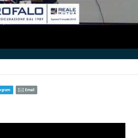
egram
Email