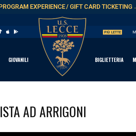
PROGRAM EXPERIENCE
/
GIFT CARD TICKETING
M
PIÙ LETTE
U
L
GIOVANILI
BIGLIETTERIA
M
P
S
VISTA AD ARRIGONI