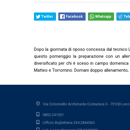
Twitter
Facebook
Whatsapp
Tel
Dopo la giorrnata di riposo concessa dal tecnico Li
questo pomeriggio la preparazione con un allen
diversificato per chi è sceso in campo domenica 
Matteo e Torromino. Domani doppio allenamento, a 
Via Colonnello Archimede Costadura 3 - 73100 Lecc
0832.241501
Ufficio Biglietteria 334.2844565