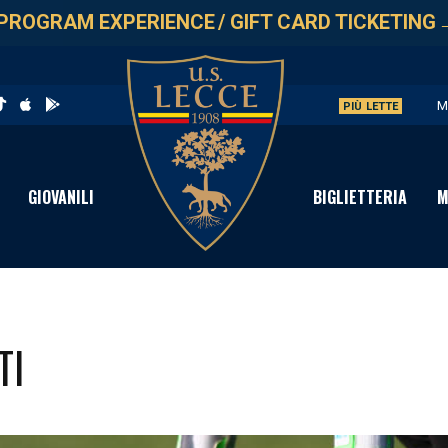
PROGRAM EXPERIENCE
/
GIFT CARD TICKETING
M
PIÙ LETTE
V
S
GIOVANILI
BIGLIETTERIA
M
C
D
TI