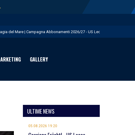
→
agia del Mare | Campagna Abbonamenti 2026/27 - US Lecce
isita istituzionale al Via del Mare - US Lecce
eduta pomeridiana a Martignano - US Lecce
ARKETING
GALLERY
essione Burnete - US Lecce
omani mattina test in famiglia con la Primavera - US Lecce
ULTIME NEWS
05.08.2026 19:20