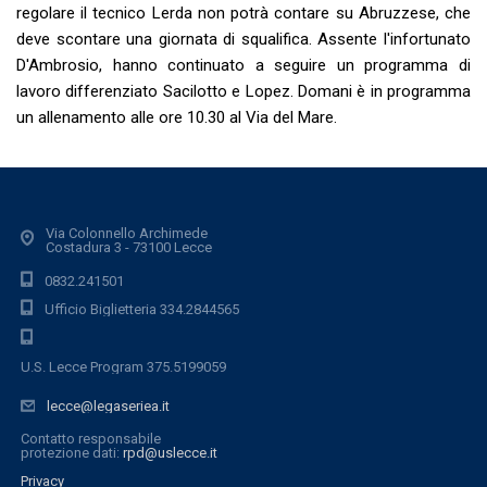
regolare il tecnico Lerda non potrà contare su Abruzzese, che
deve scontare una giornata di squalifica. Assente l'infortunato
D'Ambrosio, hanno continuato a seguire un programma di
lavoro differenziato Sacilotto e Lopez. Domani è in programma
un allenamento alle ore 10.30 al Via del Mare.
Via Colonnello Archimede
Costadura 3 - 73100 Lecce
0832.241501
Ufficio Biglietteria 334.2844565
U.S. Lecce Program 375.5199059
lecce@legaseriea.it
Contatto responsabile
protezione dati:
rpd@uslecce.it
Privacy