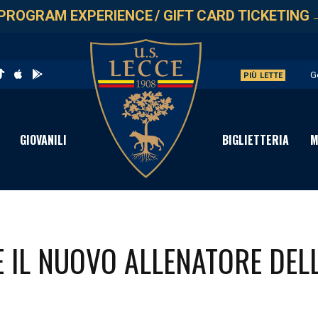
PROGRAM EXPERIENCE
/
GIFT CARD TICKETING
G
PIÙ LETTE
L
A
GIOVANILI
BIGLIETTERIA
M
A
P
 IL NUOVO ALLENATORE DEL