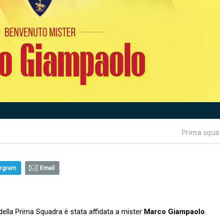
Prima squa
egram
Email
ella Prima Squadra è stata affidata a mister
Marco Giampaolo
.