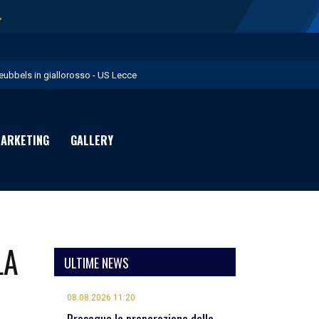
→
eubbels in giallorosso - US Lecce
e visite mediche di Willem Geubbels - US Lecce
ratravel è Premium Partner per la stagione 2026/27 - US Lecce
ARKETING
GALLERY
michevole con il Monopoli in programma domenica - US Lecce
rimavera 1: Flies in giallorosso - US Lecce
LA
ULTIME NEWS
08.08.2026 11:20