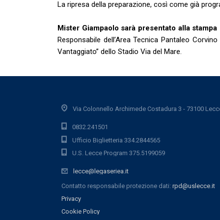
La ripresa della preparazione, così come già prog
Mister Giampaolo sarà presentato alla stampa 
Responsabile dell’Area Tecnica Pantaleo Corvino 
Vantaggiato” dello Stadio Via del Mare.
Via Colonnello Archimede Costadura 3 - 73100 Lecc
0832.241501
Ufficio Biglietteria 334.2844565
U.S. Lecce Program 375.5199059
lecce@legaseriea.it
Contatto responsabile protezione dati:
rpd@uslecce.it
Privacy
Cookie Policy