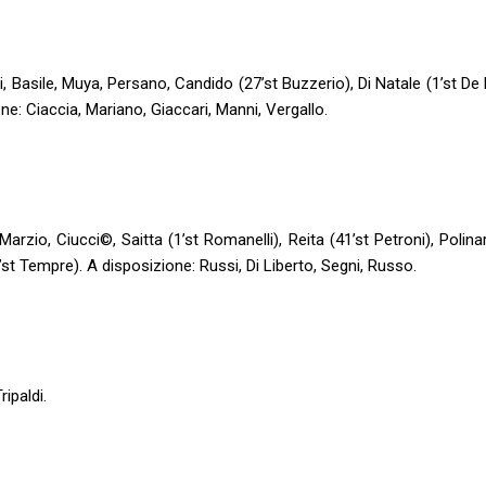
i, Basile, Muya, Persano, Candido (27’st Buzzerio), Di Natale (1’st De 
ne: Ciaccia, Mariano, Giaccari, Manni, Vergallo.
io, Ciucci©, Saitta (1’st Romanelli), Reita (41’st Petroni), Polinar
3’st Tempre). A disposizione: Russi, Di Liberto, Segni, Russo.
ripaldi.