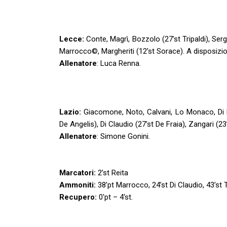
Lecce:
Conte, Magrì, Bozzolo (27’st Tripaldi), Serg
Marrocco©, Margheriti (12’st Sorace). A disposizio
Allenatore
: Luca Renna.
Lazio:
Giacomone, Noto, Calvani, Lo Monaco, Di Marz
De Angelis), Di Claudio (27’st De Fraia), Zangari (2
Allenatore
: Simone Gonini.
Marcatori:
2’st Reita
Ammoniti:
38’pt Marrocco, 24’st Di Claudio, 43’st T
Recupero:
0'pt – 4‘st.