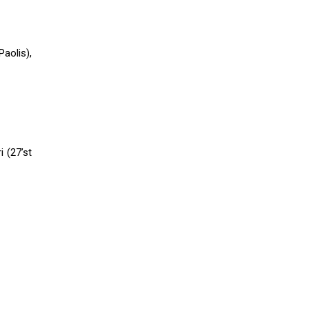
Paolis),
i (27’st