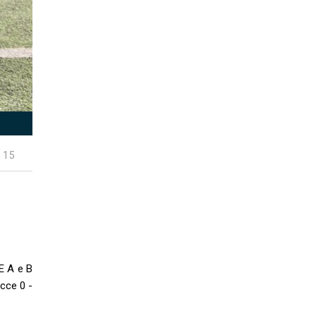
 15
E A e B
cce 0 -