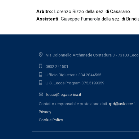
Arbitro:
Lorenzo Rizzo
della sez. di Casarano.
Assistenti:
Giuseppe Fumarola
della sez. di Brindi
Via Colonnello Archimede Costadura 3 - 73100 Lecc
0832.241501
Ufficio Biglietteria 334.2844565
U.S. Lecce Program 375.5199059
lecce@legaseriea.it
Contatto responsabile protezione dati:
rpd@uslecce.it
Privacy
Cookie Policy