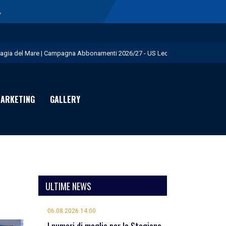
→
agia del Mare | Campagna Abbonamenti 2026/27 - US Lecce
.S. Lecce e adidas presentano il nuovo Away Kit - US Lecce
icofarma è Premium Partner per il prossimo triennio - US Lecce
ARKETING
GALLERY
rimo allenamento in giallorosso per Geubbels - US Lecce
eduta mattutina a Martignano - US Lecce
ULTIME NEWS
06.08.2026 14:00