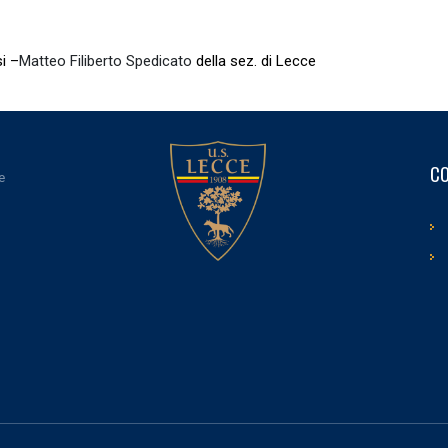
si –
Matteo Filiberto Spedicato
della sez. di Lecce
CO
e