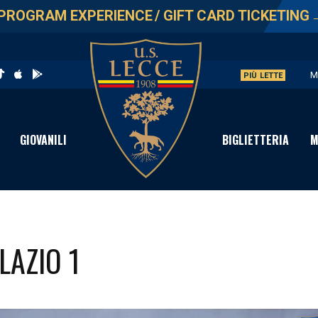
PROGRAM EXPERIENCE
/
GIFT CARD TICKETING
M
PIÙ LETTE
U
L
GIOVANILI
BIGLIETTERIA
M
P
S
LAZIO 1