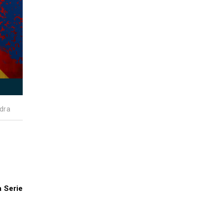
dra
a Serie