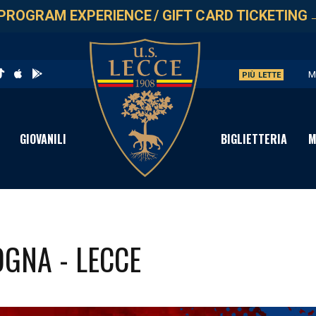
PROGRAM EXPERIENCE
/
GIFT CARD TICKETING
M
PIÙ LETTE
U
L
GIOVANILI
BIGLIETTERIA
M
P
S
OGNA - LECCE