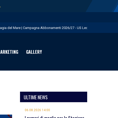
→
agia del Mare | Campagna Abbonamenti 2026/27 - US Lecce
.S. Lecce e adidas presentano il nuovo Away Kit - US Lecce
icofarma è Premium Partner per il prossimo triennio - US Lecce
ARKETING
GALLERY
rimo allenamento in giallorosso per Geubbels - US Lecce
eduta mattutina a Martignano - US Lecce
ULTIME NEWS
06.08.2026 14:00