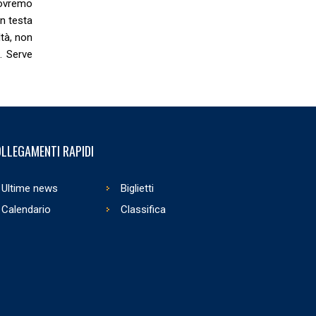
Dovremo
n testa
ltà, non
i. Serve
LLEGAMENTI RAPIDI
Ultime news
Biglietti
Calendario
Classifica