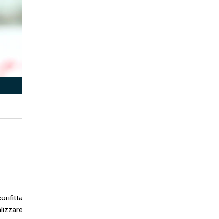
confitta
alizzare