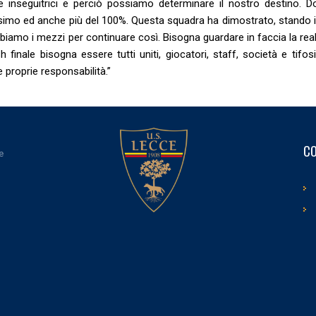
le inseguitrici e perciò possiamo determinare il nostro destino. 
ssimo ed anche più del 100%. Questa squadra ha dimostrato, stando i
bbiamo i mezzi per continuare così. Bisogna guardare in faccia la rea
 finale bisogna essere tutti uniti, giocatori, staff, società e tifos
proprie responsabilità.”
CO
e