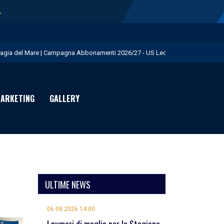
→
agia del Mare | Campagna Abbonamenti 2026/27 - US Lecce
.S. Lecce e adidas presentano il nuovo Away Kit - US Lecce
icofarma è Premium Partner per il prossimo triennio - US Lecce
ARKETING
GALLERY
rimo allenamento in giallorosso per Geubbels - US Lecce
eduta mattutina a Martignano - US Lecce
ULTIME NEWS
06.08.2026 14:00