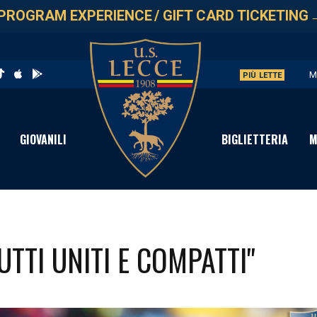
PROGRAM EXPERIENCE
/
GIFT CARD TICKETING
M
PIÙ LETTE
U
L
GIOVANILI
BIGLIETTERIA
M
P
S
UTTI UNITI E COMPATTI"