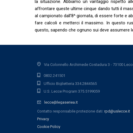
la situazione. Abbiamo un vantaggio rispetto al
affrontare queste ultime cinque dando tutti il ma
al campionato dall’8^ giornata, di essere forte e a
fare calcoli e metterci il massimo. In questo rush
questo, sapendo che ognuno sui deve assumere le 
Via Colonnello Archimede Costadura 3 - 73100 Lecc
0832.241501
Ufficio Biglietteria 334.2844565
U.S. Lecce Program 375.5199059
lecce@legaseriea.it
Contatto responsabile protezione dati:
rpd@uslecce.it
Privacy
Cookie Policy