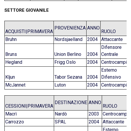
SETTORE GIOVANILE
PROVENIENZA
ANNO
ACQUISTI|PRIMAVERA
RUOLO
Bruhn
Nordsjaelland
2004
Attaccante
Difensore
Bruns
Union Berlino
2004
Centrale
Hegland
Frigg Oslo
2004
Centrocampis
Esterno
Kljun
Tabor Sezana
2004
Difensivo
McJannet
Luton
2004
Centrocampis
DESTINAZIONE
ANNO
CESSIONI|PRIMAVERA
RUOLO
Macrì
Nardò
2003
Centrocampis
Carrozzo
SPAL
2004
Attaccante
Esterno