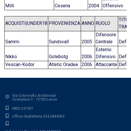
Milli
Cesena
2004
Offensivo
TITO
ACQUISTI|UNDER18
PROVENIENZA
ANNO
RUOLO
TRAS
Difensore
Sammi
Sundsvall
2005
Centrale
Defini
Esterno
Nikko
Gotebotg
2006
Difensivo
Defini
Vescan-Kodor
Atletic Oradea
2006
Attaccante
Defini
Via Colonnello Archimede
Costadura 3 - 73100 Lecce
0832.241501
Ufficio Biglietteria 334.2844565