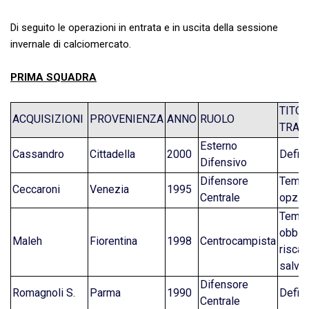
Di seguito le operazioni in entrata e in uscita della sessione
invernale di calciomercato.
PRIMA SQUADRA
TITO
ACQUISIZIONI
PROVENIENZA
ANNO
RUOLO
TRAS
Esterno
Cassandro
Cittadella
2000
Defini
Difensivo
Difensore
Tempo
Ceccaroni
Venezia
1995
Centrale
opz. 
Tempo
obblig
Maleh
Fiorentina
1998
Centrocampista
riscat
salve
Difensore
Romagnoli S.
Parma
1990
Defini
Centrale