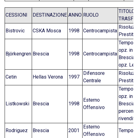
TITOLO
CESSIONI
DESTINAZIONE
ANNO
RUOLO
TRASFE
Risoluzi
Bistrovic
CSKA Mosca
1998
Centrocampista
Prestito
Tempora
opz. in f
Björkengren
Brescia
1998
Centrocampista
Brescia 
opz. Lec
Difensore
Risoluzi
Cetin
Hellas Verona
1997
Centrale
Prestito
Tempora
opz. in f
Esterno
Listkowski
Brescia
1998
Brescia 
Offensivo
percentua
rivendita
Esterno
Rodriguez
Brescia
2001
Tempora
Offensivo