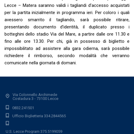
Lecce – Matera saranno validi i tagliandi d’accesso acquistati
per la partita inizialmente in programma ieri. Per coloro i quali
avessero smarrito il tagliando, sarà possibile ritirare,
presentando documento d’identità, il duplicato presso i
botteghini dello stadio Via del Mare, a partire dalle ore 11.30 e
fino alle ore 13.30. Per chi, già in possesso di biglietto e
impossibilitato ad assistere alla gara odierna, sarà possibile
richiedere il rimborso, secondo modalità che verranno
comunicate nella giornata di domani.
Via Colonnello Archimede
Costadura 3 - 73100 Lecce
0832.241501
Ufficio Biglietteria 334.2844565
U.S. Lecce Program 375.5199059