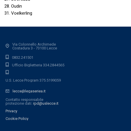
28. Oudin
31. Voelkerling
Via Colonnello Archimede
Costadura 3 - 73100 Lecce
0832.241501
Ufficio Biglietteria 334.2844565
U.S. Lecce Program 375.5199059
lecce@legaseriea.it
Contatto responsabile
protezione dati:
rpd@uslecce.it
Privacy
Cookie Policy