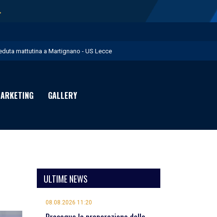
→
eduta mattutina a Martignano - US Lecce
 numeri di maglia per la Stagione Sportiva 2026/27 - US Lecce
uglia in Food è Premium Partner per il prossimo biennio - US Lecce
ARKETING
GALLERY
ota U.S. Lecce - US Lecce
iallorossi al lavoro - US Lecce
ULTIME NEWS
08.08.2026 11:20