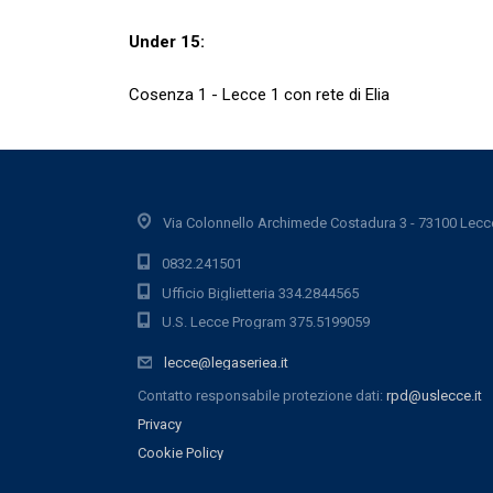
Under 15:
Cosenza 1 - Lecce 1 con rete di Elia
Via Colonnello Archimede Costadura 3 - 73100 Lecc
0832.241501
Ufficio Biglietteria 334.2844565
U.S. Lecce Program 375.5199059
lecce@legaseriea.it
Contatto responsabile protezione dati:
rpd@uslecce.it
Privacy
Cookie Policy