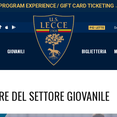
PROGRAM EXPERIENCE
/
GIFT CARD TICKETING
S
PIÙ LETTE
I
P
GIOVANILI
BIGLIETTERIA
M
N
G
ARE DEL SETTORE GIOVANILE