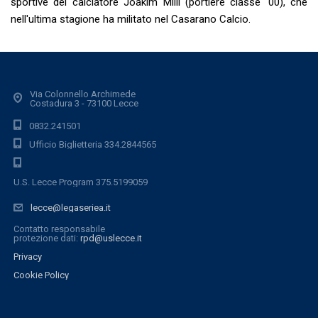
sportive del calciatore Joakim Milli (portiere classe '00), che
nell'ultima stagione ha militato nel Casarano Calcio.
Via Colonnello Archimede
Costadura 3 - 73100 Lecce
0832.241501
Ufficio Biglietteria 334.2844565
U.S. Lecce Program 375.5199059
lecce@legaseriea.it
Contatto responsabile
protezione dati:
rpd@uslecce.it
Privacy
Cookie Policy