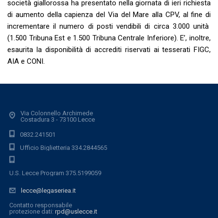
società giallorossa ha presentato nella giornata di ieri richiesta
di aumento della capienza del Via del Mare alla CPV, al fine di
incrementare il numero di posti vendibili di circa 3.000 unità
(1.500 Tribuna Est e 1.500 Tribuna Centrale Inferiore). E’, inoltre,
esaurita la disponibilità di accrediti riservati ai tesserati FIGC,
AIA e CONI.
Via Colonnello Archimede
Costadura 3 - 73100 Lecce
0832.241501
Ufficio Biglietteria 334.2844565
U.S. Lecce Program 375.5199059
lecce@legaseriea.it
Contatto responsabile
protezione dati:
rpd@uslecce.it