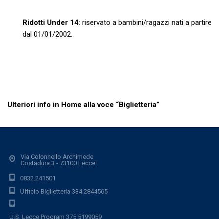
Ridotti Under 14
: riservato a bambini/ragazzi nati a partire
dal 01/01/2002.
Ulteriori info in Home alla voce “Biglietteria”
Via Colonnello Archimede
Costadura 3 - 73100 Lecce
0832.241501
Ufficio Biglietteria 334.2844565
U.S. Lecce Program 375.5199059