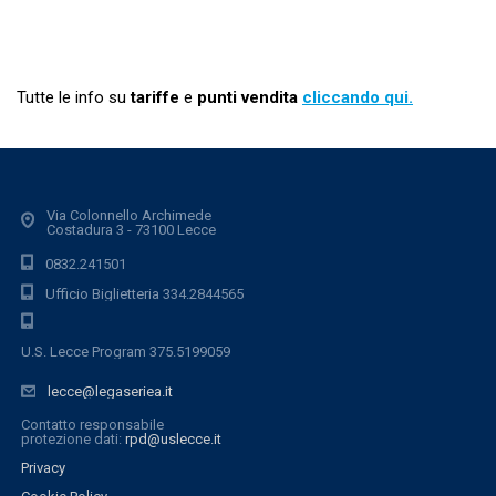
Tutte le info su
tariffe
e
punti vendita
cliccando qui.
Via Colonnello Archimede
Costadura 3 - 73100 Lecce
0832.241501
Ufficio Biglietteria 334.2844565
U.S. Lecce Program 375.5199059
lecce@legaseriea.it
Contatto responsabile
protezione dati:
rpd@uslecce.it
Privacy