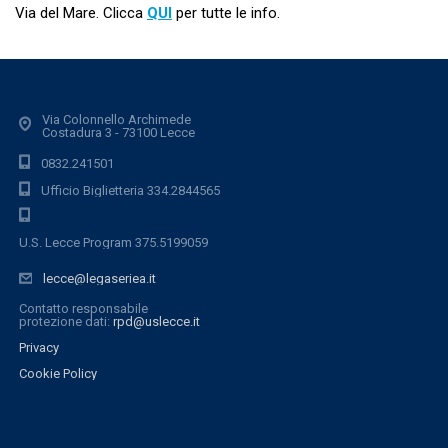
Via del Mare. Clicca
QUI
per tutte le info.
Via Colonnello Archimede
Costadura 3 - 73100 Lecce
0832.241501
Ufficio Biglietteria 334.2844565
U.S. Lecce Program 375.5199059
lecce@legaseriea.it
Contatto responsabile
protezione dati:
rpd@uslecce.it
Privacy
Cookie Policy