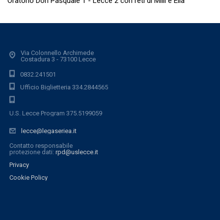
Oratorio Don Pasquale 1 - Lecce 2 con reti di Milli e Elia
Via Colonnello Archimede
Costadura 3 - 73100 Lecce
0832.241501
Ufficio Biglietteria 334.2844565
U.S. Lecce Program 375.5199059
lecce@legaseriea.it
Contatto responsabile
protezione dati:
rpd@uslecce.it
Privacy
Cookie Policy