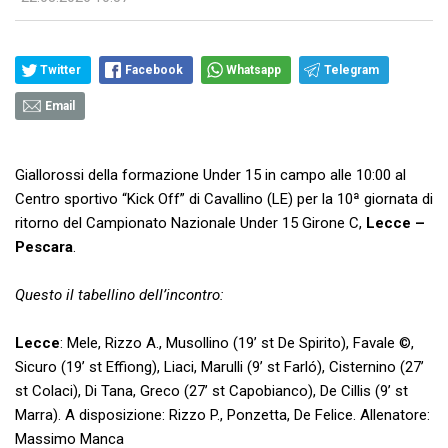
Twitter
Facebook
Whatsapp
Telegram
Email
Giallorossi della formazione Under 15 in campo alle 10:00 al
Centro sportivo “Kick Off” di Cavallino (LE) per la 10ª giornata di
ritorno del Campionato Nazionale Under 15 Girone C,
Lecce –
Pescara
.
Questo il tabellino dell’incontro:
Lecce
: Mele, Rizzo A., Musollino (19’ st De Spirito), Favale ©,
Sicuro (19’ st Effiong), Liaci, Marulli (9’ st Farló), Cisternino (27’
st Colaci), Di Tana, Greco (27’ st Capobianco), De Cillis (9’ st
Marra). A disposizione: Rizzo P., Ponzetta, De Felice. Allenatore:
Massimo Manca