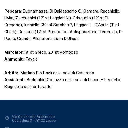
Pescara
: Buonamassa, Di Baldassarro ©, Camara, Racaniello,
Hyka, Zaccagnini (12’ st Leggieri N.), Criscuolo (12’ st Di
Gregorio), Ianniello (30’ st Sarchesi?, Leggieri L., D’Aprile (1’ st
Chielli), De Luca (12’ st Pomposo). A disposizione: Terrenzio, Di
Paolo, Grande. Allenatore: Luca D’Ulisse
Marcatori
: 8’ st Greco, 20’ st Pomposo
Ammoniti
: Favale
Arbitro
: Martino Pio Raeli della sez. di Casarano
Assistenti
: Andrealdo Codazzo della sez. di Lecce – Leonello
Biagi della sez. di Taranto
Via Colonnello Archimede
Costadura 3 - 73100 Lecce