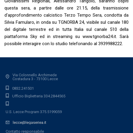
Giovanissimi Regionali, Alessandro Tangolo, saranno ospiti
questa sera, a partire dalle ore 21.15, della trasmissione
d'approfondimento calcistico
Terzo Tempo Sera, condotta da
Silvia Famularo, in onda su TGNORBA 24, visibile sul canale 180
del digitale terrestre ed in tutta Italia sul canale 510 della
piattaforma Sky ed in streaming su www.tgnorba24.it. Sarà
possibile interagire con lo studio telefonando al 3939988222.
Via Colonnello Archimede
Costadura 3 - 73100 Lecce
0832.241501
Ufficio Biglietteria 334.2844565
U.S. Lecce Program 375.5199059
lecce@legaseriea.it
Contatto responsabile