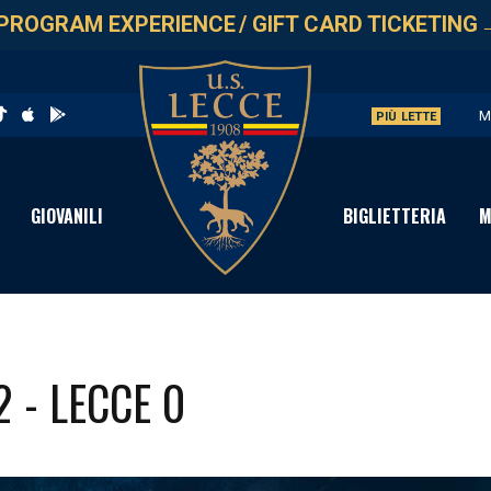
PROGRAM EXPERIENCE
/
GIFT CARD TICKETING
M
PIÙ LETTE
U
L
GIOVANILI
BIGLIETTERIA
M
P
S
 - LECCE 0