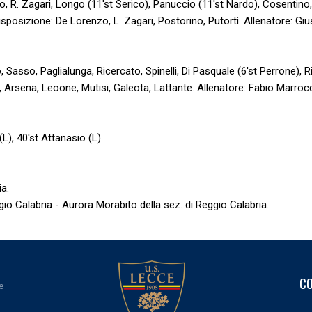
, R. Zagari, Longo (11'st Serico), Panuccio (11'st Nardo), Cosentino,
disposizione: De Lorenzo, L. Zagari, Postorino, Putortì. Allenatore: Gi
Sasso, Paglialunga, Ricercato, Spinelli, Di Pasquale (6'st Perrone), Ri
, Arsena, Leoone, Mutisi, Galeota, Lattante. Allenatore: Fabio Marroc
L), 40'st Attanasio (L).
ia.
gio Calabria - Aurora Morabito della sez. di Reggio Calabria.
CO
e