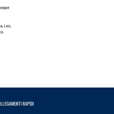
useppe
a, Leo,
co.
LLEGAMENTI RAPIDI