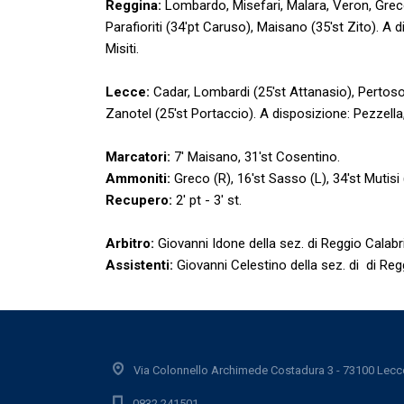
Reggina:
Lombardo, Misefari, Malara, Veron, Greco
Parafioriti (34'pt Caruso), Maisano (35'st Zito). A 
Misiti.
Lecce:
Cadar, Lombardi (25'st Attanasio), Pertoso, 
Zanotel (25'st Portaccio). A disposizione: Pezzella
Marcatori:
7' Maisano, 31'st Cosentino.
Ammoniti:
Greco (R), 16'st Sasso (L), 34'st Mutisi (
Recupero:
2' pt - 3' st.
Arbitro:
Giovanni Idone della sez. di Reggio Calabr
Assistenti:
Giovanni Celestino della sez. di di Reg
Via Colonnello Archimede Costadura 3 - 73100 Lecc
0832.241501