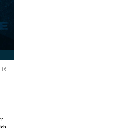
 16
4ª
atch.