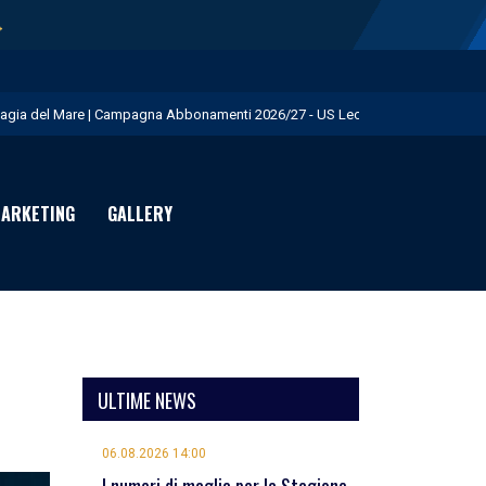
→
agia del Mare | Campagna Abbonamenti 2026/27 - US Lecce
.S. Lecce e adidas presentano il nuovo Away Kit - US Lecce
icofarma è Premium Partner per il prossimo triennio - US Lecce
ARKETING
GALLERY
rimo allenamento in giallorosso per Geubbels - US Lecce
eduta mattutina a Martignano - US Lecce
ULTIME NEWS
06.08.2026 14:00