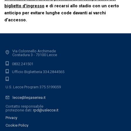
biglietto d’ingresso
e di recarsi allo stadio con un certo
anticipo per evitare lunghe code davanti ai varchi
d’accesso
.
Via Colonnello Archimede
Costadura 3 - 73100 Lecce
0832.241501
Ufficio Biglietteria 334.2844565
U.S. Lecce Program 375.5199059
lecce@legaseriea.it
Contatto responsabile
protezione dati:
rpd@uslecce.it
Privacy
Cookie Policy