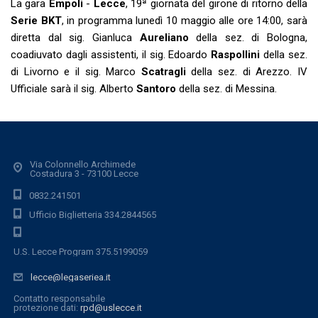
La gara
Empoli
-
Lecce
, 19ª giornata del girone di ritorno della
Serie BKT
, in programma lunedì 10 maggio alle ore 14:00, sarà
diretta dal sig. Gianluca
Aureliano
della sez. di Bologna,
coadiuvato dagli assistenti, il sig. Edoardo
Raspollini
della sez.
di Livorno e il sig. Marco
Scatragli
della sez. di Arezzo. IV
Ufficiale sarà il sig. Alberto
Santoro
della sez. di Messina.
Via Colonnello Archimede
Costadura 3 - 73100 Lecce
0832.241501
Ufficio Biglietteria 334.2844565
U.S. Lecce Program 375.5199059
lecce@legaseriea.it
Contatto responsabile
protezione dati:
rpd@uslecce.it