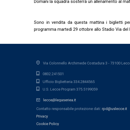
Domani la squadra sosterrà un allenamento al mat
Sono in vendita da questa mattina i biglietti p
programma martedì 29 ottobre allo Stadio Via del
Via Colonnello Archimede Costadura 3 - 73100 Lecc
0832.241501
Ufficio Biglietteria 334.2844565
U.S. Lecce Program 375.5199059
lecce@legaseriea.it
Contatto responsabile protezione dati:
rpd@uslecce.it
Privacy
Cookie Policy