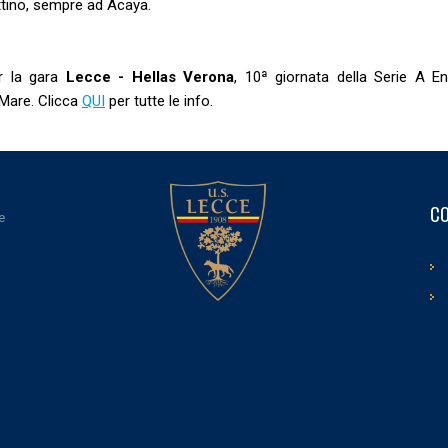
tino, sempre ad Acaya.
er la gara
Lecce - Hellas Verona
, 10ª giornata della Serie A Eni
 Mare. Clicca
QUI
per tutte le info.
CO
e