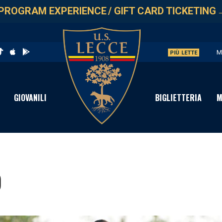
PROGRAM EXPERIENCE
/
GIFT CARD TICKETING
M
PIÙ LETTE
V
S
GIOVANILI
BIGLIETTERIA
M
C
D
O