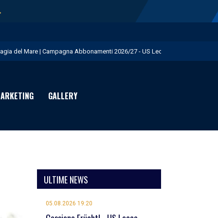
→
agia del Mare | Campagna Abbonamenti 2026/27 - US Lecce
isita istituzionale al Via del Mare - US Lecce
eduta pomeridiana a Martignano - US Lecce
ARKETING
GALLERY
essione Burnete - US Lecce
omani mattina test in famiglia con la Primavera - US Lecce
ULTIME NEWS
05.08.2026 19:20