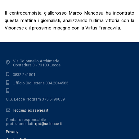
Il centrocampista giallorosso Marco Mancosu ha incontrato
questa mattina i giornalisti, analizzando l'ultima vittoria con la
Vibonese e il prossimo impegno con la Virtus Francavilla.
Via Colonnello Archimede
Costadura 3 - 73100 Lecce
0832.241501
Ufficio Biglietteria 334.2844565
U.S. Lecce Program 375.5199059
lecce@legaseriea.it
Contatto responsabile
protezione dati:
rpd@uslecce.it
Privacy