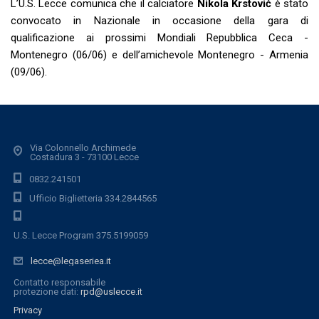
L’U.S. Lecce comunica che il calciatore
Nikola Krstović
è stato
convocato in Nazionale in occasione della gara di
qualificazione ai prossimi Mondiali Repubblica Ceca -
Montenegro (06/06) e dell’amichevole Montenegro - Armenia
(09/06).
Via Colonnello Archimede
Costadura 3 - 73100 Lecce
0832.241501
Ufficio Biglietteria 334.2844565
U.S. Lecce Program 375.5199059
lecce@legaseriea.it
Contatto responsabile
protezione dati:
rpd@uslecce.it
Privacy