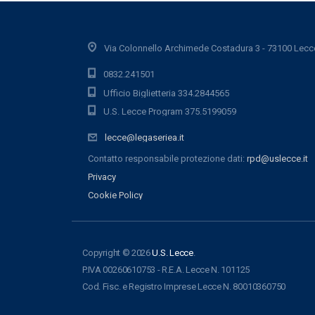
Via Colonnello Archimede Costadura 3 - 73100 Lecc
0832.241501
Ufficio Biglietteria 334.2844565
U.S. Lecce Program 375.5199059
lecce@legaseriea.it
Contatto responsabile protezione dati:
rpd@uslecce.it
Privacy
Cookie Policy
Copyright © 2026
U.S. Lecce
.
P.IVA 00260610753 - R.E.A. Lecce N. 101125
Cod. Fisc. e Registro Imprese Lecce N. 80010360750