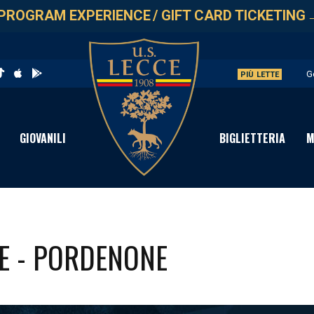
PROGRAM EXPERIENCE
/
GIFT CARD TICKETING
G
PIÙ LETTE
L
A
GIOVANILI
BIGLIETTERIA
M
A
P
CE - PORDENONE