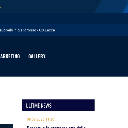
→
eubbels in giallorosso - US Lecce
e visite mediche di Willem Geubbels - US Lecce
ratravel è Premium Partner per la stagione 2026/27 - US Lecce
ARKETING
GALLERY
michevole con il Monopoli in programma domenica - US Lecce
rimavera 1: Flies in giallorosso - US Lecce
ULTIME NEWS
08.08.2026 11:20