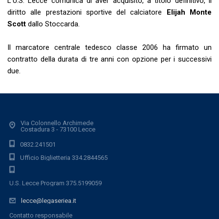
L’U.S. Lecce comunica di aver acquisito, a titolo definitivo, il
diritto alle prestazioni sportive del calciatore
Elijah Monte
Scott
dallo Stoccarda.
Il marcatore centrale tedesco classe 2006 ha firmato un
contratto della durata di tre anni con opzione per i successivi
due.
Via Colonnello Archimede
Costadura 3 - 73100 Lecce
0832.241501
Ufficio Biglietteria 334.2844565
U.S. Lecce Program 375.5199059
lecce@legaseriea.it
Contatto responsabile