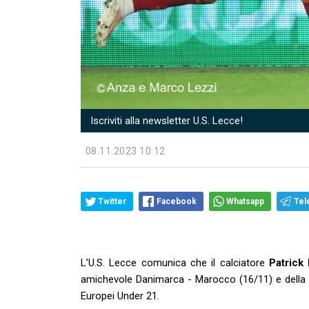
Iscriviti alla newsletter U.S. Lecce!
08.11.2023 10:12
Twitter
Facebook
Whatsapp
Tel
L’U.S. Lecce comunica che il calciatore
Patrick
amichevole Danimarca - Marocco (16/11) e della pa
Europei Under 21.