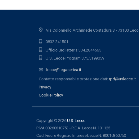
Via Colonnello Archimede Costadura 3 - 73100 Lecc
0832.241501
Ufficio Biglietteria 334.2844565
U.S. Lecce Program 375.5199059
lecce@legaseriea.it
Contatto responsabile protezione dati:
rpd@uslecce.it
Privacy
Cookie Policy
Copyright © 2026
U.S. Lecce
.
P.IVA 00260610753 - R.E.A. Lecce N. 101125
Cod. Fisc. e Registro Imprese Lecce N. 80010360750