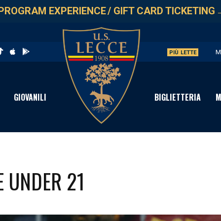
PROGRAM EXPERIENCE
/
GIFT CARD TICKETING
M
PIÙ LETTE
V
S
GIOVANILI
BIGLIETTERIA
M
C
D
E UNDER 21