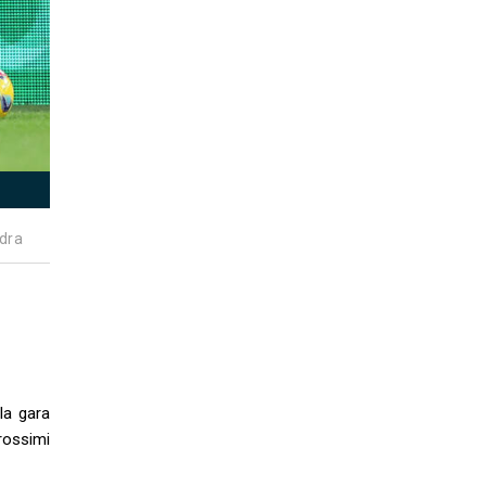
dra
la gara
rossimi