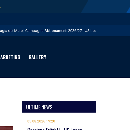
→
agia del Mare | Campagna Abbonamenti 2026/27 - US Lecce
isita istituzionale al Via del Mare - US Lecce
eduta pomeridiana a Martignano - US Lecce
ARKETING
GALLERY
essione Burnete - US Lecce
omani mattina test in famiglia con la Primavera - US Lecce
ULTIME NEWS
05.08.2026 19:20