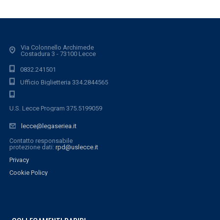
Via Colonnello Archimede
Costadura 3 - 73100 Lecce
0832.241501
Ufficio Biglietteria 334.2844565
U.S. Lecce Program 375.5199059
lecce@legaseriea.it
Contatto responsabile
protezione dati:
rpd@uslecce.it
Privacy
Cookie Policy