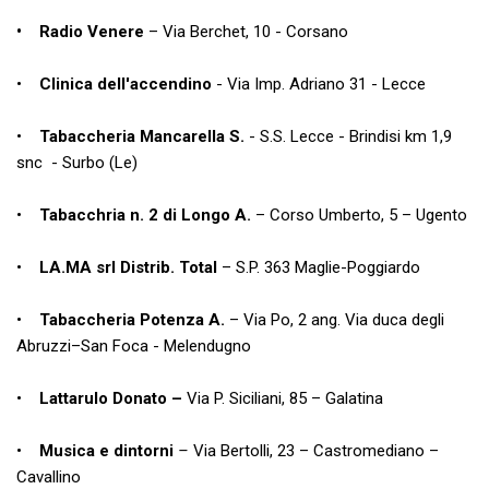
•
Radio Venere
– Via Berchet, 10 - Corsano
•
Clinica dell'accendino
- Via Imp. Adriano 31 - Lecce
•
Tabaccheria Mancarella S.
- S.S. Lecce - Brindisi km 1,9
snc - Surbo (Le)
•
Tabacchria n. 2 di Longo A.
– Corso Umberto, 5 – Ugento
•
LA.MA srl Distrib. Total
– S.P. 363 Maglie-Poggiardo
•
Tabaccheria Potenza A.
– Via Po, 2 ang. Via duca degli
Abruzzi–San Foca - Melendugno
•
Lattarulo Donato
–
Via P. Siciliani, 85 – Galatina
•
Musica e dintorni
–
Via Bertolli, 23 – Castromediano –
Cavallino