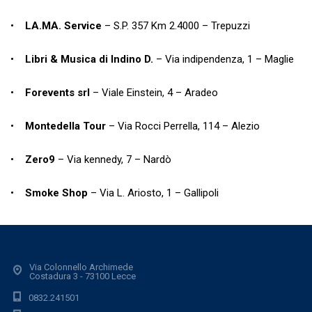
•
LA.MA. Service
–
S.P. 357 Km 2.4000 – Trepuzzi
•
Libri & Musica di Indino D.
– Via indipendenza, 1 – Maglie
•
Forevents srl
–
Viale Einstein, 4 – Aradeo
•
Montedella Tour
–
Via Rocci Perrella, 114 – Alezio
•
Zero9
–
Via kennedy, 7 – Nardò
•
Smoke Shop
–
Via L. Ariosto, 1 – Gallipoli
Via Colonnello Archimede
Costadura 3 - 73100 Lecce
0832.241501