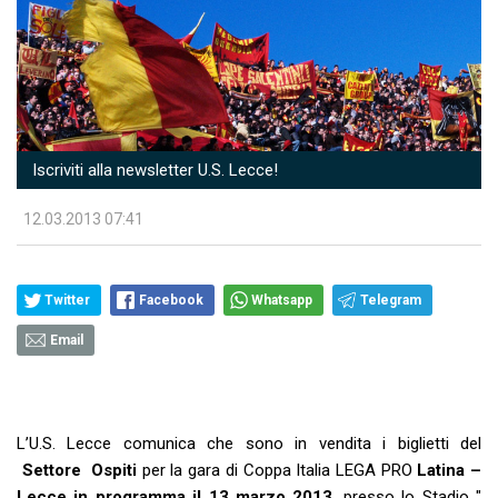
Iscriviti alla newsletter U.S. Lecce!
12.03.2013 07:41
Twitter
Facebook
Whatsapp
Telegram
Email
L’U.S. Lecce comunica che sono in vendita i biglietti del
Settore Ospiti
per la gara di Coppa Italia LEGA PRO
Latina –
Lecce in programma il 13 marzo 2013
, presso lo Stadio "