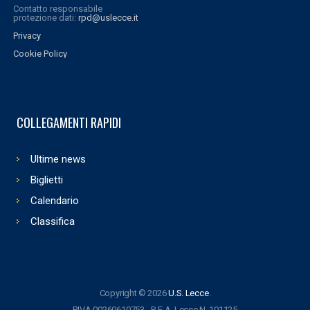
Contatto responsabile
protezione dati:
rpd@uslecce.it
Privacy
Cookie Policy
COLLEGAMENTI RAPIDI
Ultime news
Biglietti
Calendario
Classifica
Copyright © 2026
U.S. Lecce
.
P.IVA 00260610753 - R.E.A. Lecce N. 101125