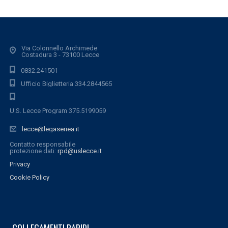
Via Colonnello Archimede
Costadura 3 - 73100 Lecce
0832.241501
Ufficio Biglietteria 334.2844565
U.S. Lecce Program 375.5199059
lecce@legaseriea.it
Contatto responsabile
protezione dati:
rpd@uslecce.it
Privacy
Cookie Policy
COLLEGAMENTI RAPIDI