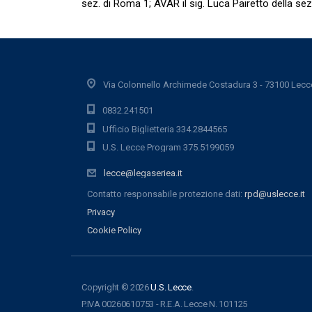
sez. di Roma 1; AVAR il sig. Luca Pairetto della sez
Via Colonnello Archimede Costadura 3 - 73100 Lecc
0832.241501
Ufficio Biglietteria 334.2844565
U.S. Lecce Program 375.5199059
lecce@legaseriea.it
Contatto responsabile protezione dati:
rpd@uslecce.it
Privacy
Cookie Policy
Copyright © 2026
U.S. Lecce
.
P.IVA 00260610753 - R.E.A. Lecce N. 101125