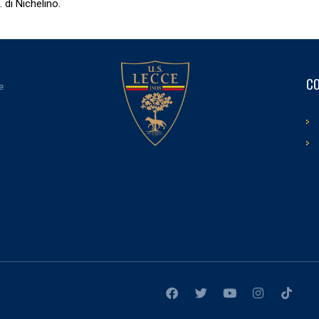
. di Nichelino.
CO
e