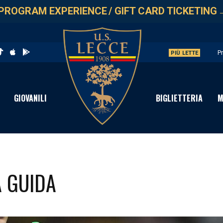
PROGRAM EXPERIENCE
/
GIFT CARD TICKETING
P
PIÙ LETTE
C
S
GIOVANILI
BIGLIETTERIA
M
I
P
A GUIDA