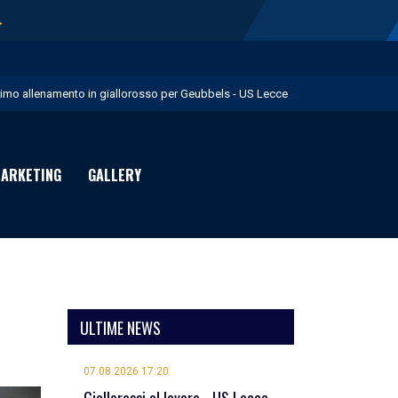
→
rimo allenamento in giallorosso per Geubbels - US Lecce
essione Früchtl - US Lecce
eduta mattutina a Martignano - US Lecce
ARKETING
GALLERY
 numeri di maglia per la Stagione Sportiva 2026/27 - US Lecce
uglia in Food è Premium Partner per il prossimo biennio - US Lecce
ULTIME NEWS
07.08.2026 17:20