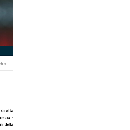
dra
diretta
enezia
-
ni della