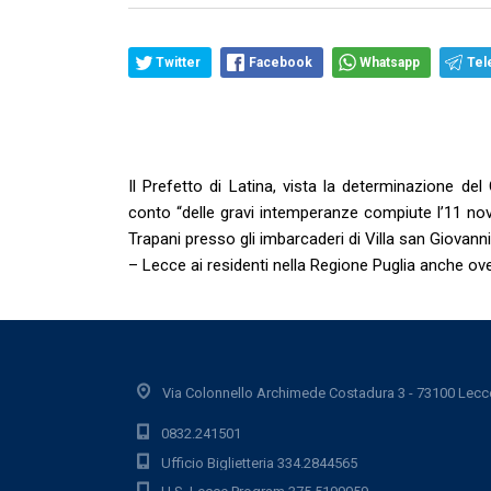
Twitter
Facebook
Whatsapp
Tel
Il Prefetto di Latina, vista la determinazione del
conto “delle gravi intemperanze compiute l’11 nov
Trapani presso gli imbarcaderi di Villa san Giovanni”
– Lecce ai residenti nella Regione Puglia anche ov
Via Colonnello Archimede Costadura 3 - 73100 Lecc
0832.241501
Ufficio Biglietteria 334.2844565