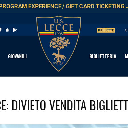
PROGRAM EXPERIENCE
/
GIFT CARD TICKETING
G
PIÙ LETTE
L
A
GIOVANILI
BIGLIETTERIA
M
A
P
E: DIVIETO VENDITA BIGLIETT