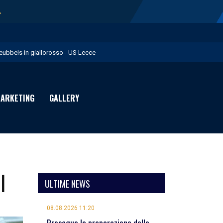
→
eubbels in giallorosso - US Lecce
e visite mediche di Willem Geubbels - US Lecce
ratravel è Premium Partner per la stagione 2026/27 - US Lecce
ARKETING
GALLERY
michevole con il Monopoli in programma domenica - US Lecce
rimavera 1: Flies in giallorosso - US Lecce
I
ULTIME NEWS
08.08.2026 11:20