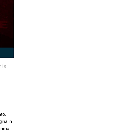
nile
to.
gina in
ramma