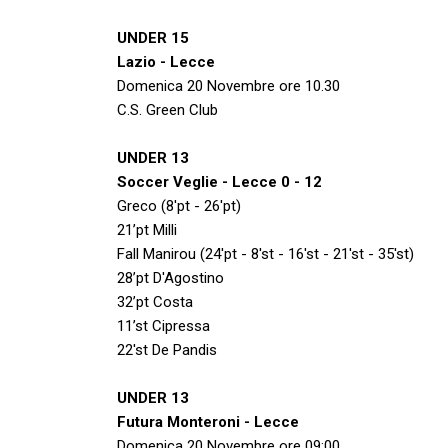
UNDER 15
Lazio - Lecce
Domenica 20 Novembre ore 10.30
C.S. Green Club
UNDER 13
Soccer Veglie - Lecce 0 - 12
Greco (8'pt - 26'pt)
21’pt Milli
Fall Manirou (24'pt - 8'st - 16'st - 21'st - 35'st)
28’pt D'Agostino
32’pt Costa
11’st Cipressa
22'st De Pandis
UNDER 13
Futura Monteroni - Lecce
Domenica 20 Novembre ore 09:00