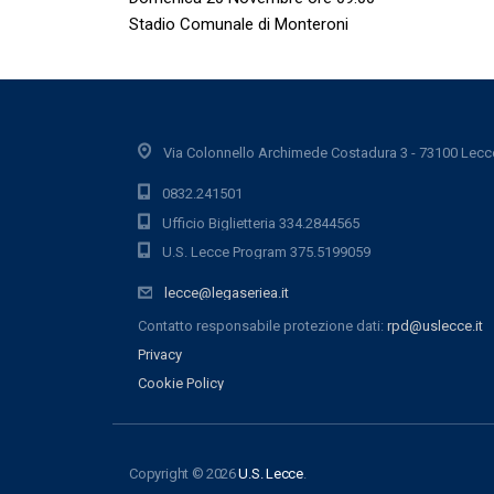
Stadio Comunale di Monteroni
Via Colonnello Archimede Costadura 3 - 73100 Lecc
0832.241501
Ufficio Biglietteria 334.2844565
U.S. Lecce Program 375.5199059
lecce@legaseriea.it
Contatto responsabile protezione dati:
rpd@uslecce.it
Privacy
Cookie Policy
Copyright © 2026
U.S. Lecce
.