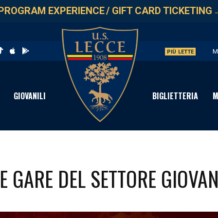
PROGRAM EXPERIENCE
/
GIFT CARD TICKETING
M
PIÙ LETTE
U
V
GIOVANILI
BIGLIETTERIA
M
S
C
 GARE DEL SETTORE GIOVAN