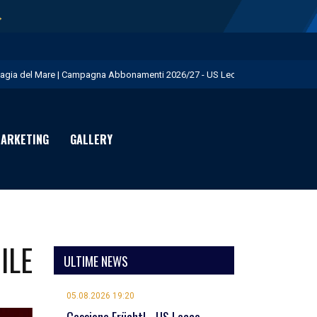
→
agia del Mare | Campagna Abbonamenti 2026/27 - US Lecce
.S. Lecce e adidas presentano il nuovo Home Kit - US Lecce
isita istituzionale al Via del Mare - US Lecce
ARKETING
GALLERY
eduta pomeridiana a Martignano - US Lecce
essione Burnete - US Lecce
ILE
ULTIME NEWS
05.08.2026 19:20