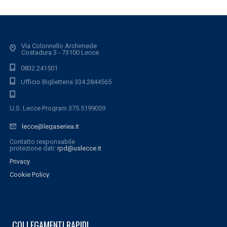
Via Colonnello Archimede
Costadura 3 - 73100 Lecce
0832.241501
Ufficio Biglietteria 334.2844565
U.S. Lecce Program 375.5199059
lecce@legaseriea.it
Contatto responsabile
protezione dati:
rpd@uslecce.it
Privacy
Cookie Policy
COLLEGAMENTI RAPIDI